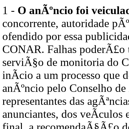
1 -
O anÃºncio foi veicula
concorrente, autoridade pÃº
ofendido por essa publicida
CONAR. Falhas poderÃ£o t
serviÃ§o de monitoria do 
inÃ­cio a um processo que 
anÃºncio pelo Conselho de
representantes das agÃªncia
anunciantes, dos veÃ­culos 
final, a recomendaÃ§Ã£o d