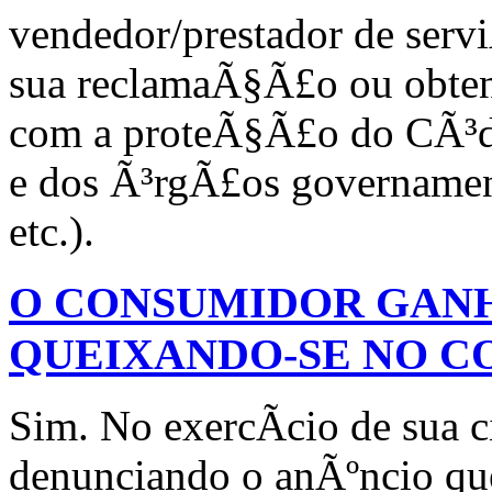
vendedor/prestador de servi
sua reclamaÃ§Ã£o ou obten
com a proteÃ§Ã£o do CÃ³d
e dos Ã³rgÃ£os governamen
etc.).
O CONSUMIDOR GAN
QUEIXANDO-SE NO C
Sim. No exercÃ­cio de sua 
denunciando o anÃºncio qu