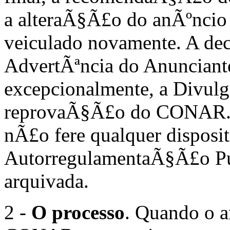
a alteraÃ§Ã£o do anÃºncio 
veiculado novamente. A dec
AdvertÃªncia do Anunciante
excepcionalmente, a Divul
reprovaÃ§Ã£o do CONAR. S
nÃ£o fere qualquer disposi
AutorregulamentaÃ§Ã£o Pub
arquivada.
2 -
O processo
. Quando o a