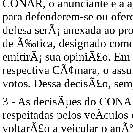
CONAR, o anunciante e a a
para defenderem-se ou ofer
defesa serÃ¡ anexada ao p
de Ã‰tica, designado como 
emitirÃ¡ sua opiniÃ£o. Em
respectiva CÃ¢mara, o assu
votos. Dessa decisÃ£o, sem
3 - As decisÃµes do CONA
respeitadas pelos veÃ­cul
voltarÃ£o a veicular o anÃ