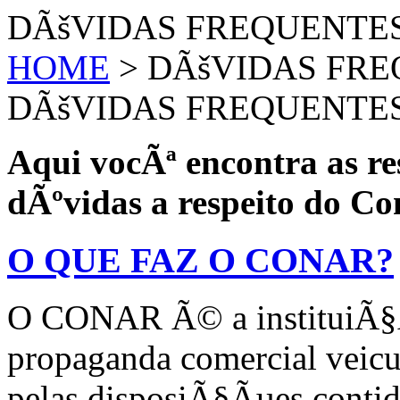
DÃšVIDAS FREQUENTE
HOME
> DÃšVIDAS FR
DÃšVIDAS FREQUENTE
Aqui vocÃª encontra as re
dÃºvidas a respeito do Co
O QUE FAZ O CONAR?
O CONAR Ã© a instituiÃ§Ã£
propaganda comercial veicu
pelas disposiÃ§Ãµes contid