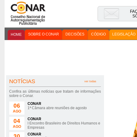
FA
S
SOBRE O CONAR
DECISÕES
CÓDIGO
LEGISLAÇÃO
HOME
NOTÍCIAS
ver todas
Confira as últimas notícias que tratam de informações
sobre o Conar.
CONAR
06
1ª Câmara abre reuniões de agosto
AGO
CONAR
04
I Encontro Brasileiro de Direitos Humanos e
AGO
Empresas
CONAR
30