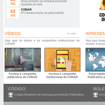
Duas sessões na semana encerram
JUL
reuniões do mês
CONAR
22
6ª Câmara reuniu-se pela manhã
JUL
VÍDEOS
APRESE
ver todos
Veja aqui os vídeos e as campanhas institucionais do
Veja aqui imag
CONAR.
mundo, e peças
Assista à campanha
Assista à campanha
Autorregul
publicitária do CONAR
institucional do CONAR
Publicitária
CÓDIGO
BOLE
Código Brasileiro de Autorregulamentação Publicitária
Bole